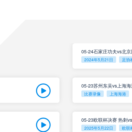
观看直播
克鲁塞罗
VS
08月10日 星期一
观看直播
巴伊亚
VS
05-24石家庄功夫vs北
观看直播
帕尔梅拉斯
VS
2024年5月21日
足协
观看直播
圣塔菲联
VS
05-23苏州东吴vs上海
比赛录像
上海海港
观看直播
泰格雷
VS
观看直播
塔勒瑞斯
VS
05-23欧联杯决赛 热刺
2025年5月22日
欧联