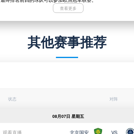
查看更多
队组成，到了1934年，联赛扩大到了十六支球队，而到了1984
其他赛事推荐
务要求，否则将被取消资格。西甲的规则也要求球队必须拥有至少
赛紧张刺激，每年都会吸引众多球迷前往现场观看比赛。西甲联
状态
对阵
赛水平非常高，比赛紧张刺激，每年都会吸引众多球迷前往现场
08月07日 星期五
观看直播
北京国安
VS