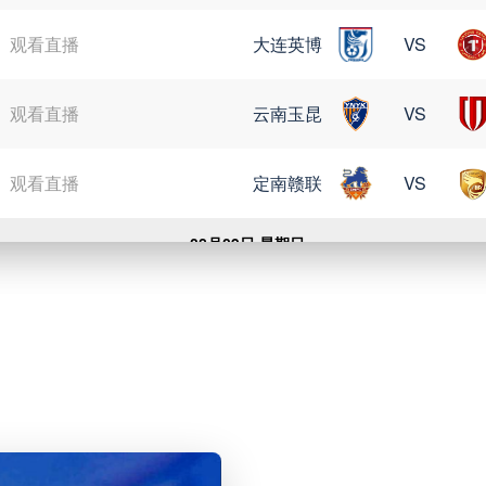
观看直播
大连英博
VS
观看直播
云南玉昆
VS
观看直播
定南赣联
VS
08月09日 星期日
观看直播
格雷米奥
VS
观看直播
瑞模贝雷
VS
观看直播
科里蒂巴
VS