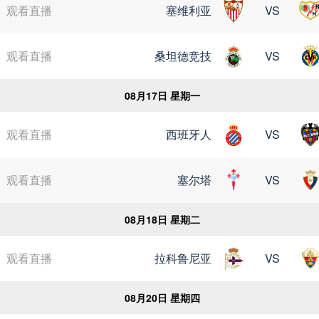
观看直播
塞维利亚
VS
观看直播
桑坦德竞技
VS
08月17日 星期一
观看直播
西班牙人
VS
观看直播
塞尔塔
VS
08月18日 星期二
观看直播
拉科鲁尼亚
VS
08月20日 星期四