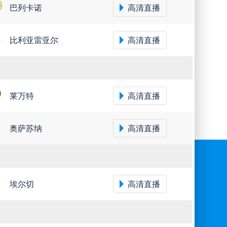
巴列卡诺
高清直播
比利亚雷亚尔
高清直播
莱万特
高清直播
奥萨苏纳
高清直播
埃尔切
高清直播