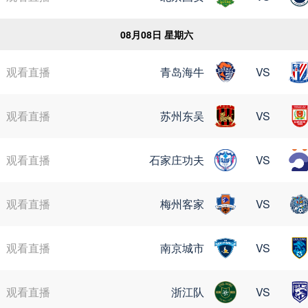
08月08日 星期六
观看直播
青岛海牛
VS
观看直播
苏州东吴
VS
观看直播
石家庄功夫
VS
观看直播
梅州客家
VS
观看直播
南京城市
VS
观看直播
浙江队
VS