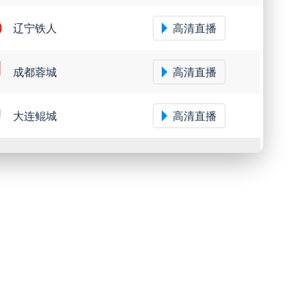
辽宁铁人
高清直播
成都蓉城
高清直播
大连鲲城
高清直播
圣保罗
高清直播
米内罗竞技
高清直播
沙佩科恩斯
高清直播