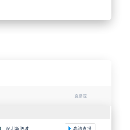
年，联赛又扩大到了20支球队。
8名本土球员，以及4名外国球员，以确保联赛的公
赛也是欧洲最受欢迎的联赛之一，每年都会有许多国
直播源
观看比赛。
深圳新鹏城
高清直播