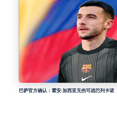
巴西甲
08:00
中甲
18:00
中超
19:00
中甲
19:00
中甲
19:30
中超
19:35
巴萨官方确认：霍安·加西亚无伤可战巴列卡诺
中超
20:00