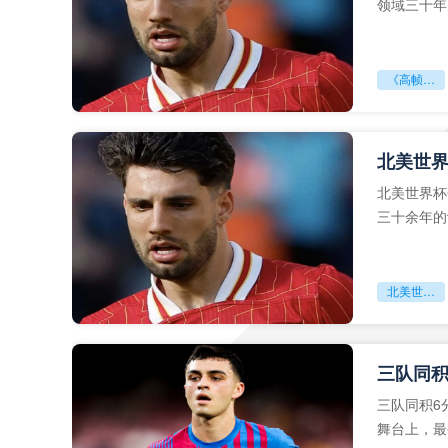
领域三十年
《高帧解码：世界杯App如何重塑越位判罚的视觉边界》
北美世
北美世界杯
三十余年的
北美世界杯分组机制：符号逻辑的延续与重塑
三队同积
三队同积6
舞台上，最