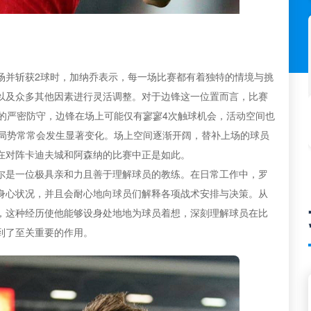
场并斩获2球时，加纳乔表示，每一场比赛都有着独特的情境与挑
以及众多其他因素进行灵活调整。对于边锋这一位置而言，比赛
的严密防守，边锋在场上可能仅有寥寥4次触球机会，活动空间也
，局势常常会发生显著变化。场上空间逐渐开阔，替补上场的球员
在对阵卡迪夫城和阿森纳的比赛中正是如此。
尔是一位极具亲和力且善于理解球员的教练。在日常工作中，罗
身心状况，并且会耐心地向球员们解释各项战术安排与决策。从
，这种经历使他能够设身处地地为球员着想，深刻理解球员在比
到了至关重要的作用。