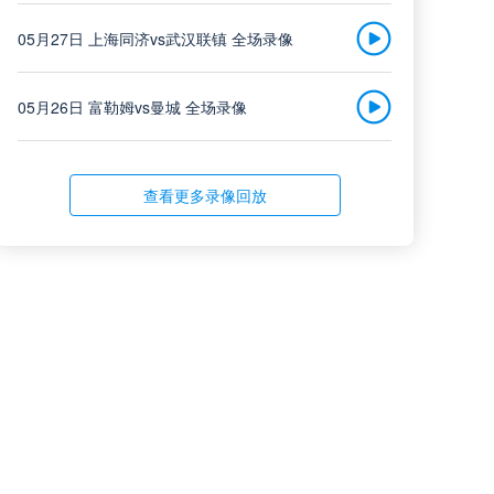
大连英博
中超
vs
05月27日 上海同济vs武汉联镇 全场录像
辽宁铁人
08-08 19:35
05月26日 富勒姆vs曼城 全场录像
高清直播
05月26日 AC米兰vs蒙扎全场录像回放
查看更多录像回放
云南玉昆
中超
05月26日 巴列卡诺vs马洛卡 全场录像回放
vs
成都蓉城
08-08 20:00
05月25日 武汉联镇vs湖州美奇 全场录像
高清直播
05月25日 马来西亚羽毛球大师赛女单半决赛 山口茜vs韩悦 全场录像回放
05月25日 科莫vs国际米兰 全场录像
定南赣联
中甲