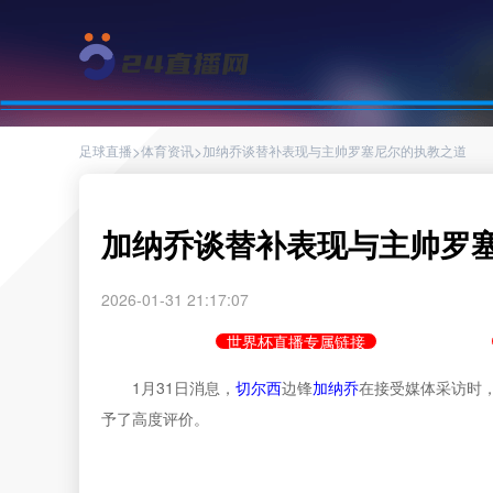
>
>
足球直播
体育资讯
加纳乔谈替补表现与主帅罗塞尼尔的执教之道
加纳乔谈替补表现与主帅罗
2026-01-31 21:17:07
世界杯直播专属链接
1月31日消息，
切尔西
边锋
加纳乔
在接受媒体采访时
予了高度评价。