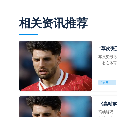
相关资讯推荐
草皮变形记：
一名在体育
“草皮变形记：AT&T Stadium如何在一周内从NFL战场变身FIFA绿茵”
《高帧解
高帧解码：