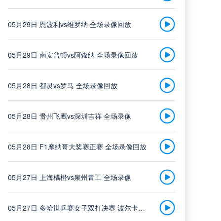
南京城市
中甲
05月29日 恩波利vs维罗纳 全场录像回放
vs
南通支云
08-08 19:30
05月29日 南安普顿vs阿森纳 全场录像回放
高清直播
05月28日 都灵vs罗马 全场录像回放
05月28日 贵州飞鹰vs深圳吉祥 全场录像
浙江队
中超
vs
武汉三镇
05月28日 F1摩纳哥大奖赛正赛 全场录像回放
08-08 19:35
05月27日 上海橘橙vs泉州青工 全场录像
高清直播
05月27日 多哈世乒赛女子双打决赛 波尔卡诺娃/斯佐科斯vs王曼昱/蒯曼 全场录像回放